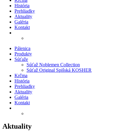
Krčma
História
Prehliadky
Aktuality
Galéria
Kontakt
Pálenica
Produkty
Súťaže
Súťaž Noblemen Collection
Súťaž Original Spišská KOSHER
Krčma
História
Prehliadky
Aktuality
Galéria
Kontakt
Aktuality