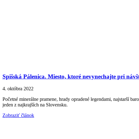
Spišská Pálenica. Miesto, ktoré nevynechajte pri návš
4. októbra 2022
Početné minerálne pramene, hrady opradené legendami, najstarší baro
jeden z najkrajších na Slovensku.
Zobraziť článok