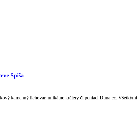
teve Spiša
kový kamenný liehovar, unikátne krátery či peniaci Dunajec. Všetkými