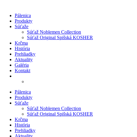
Preskočiť
na
Pálenica
obsah
Produkty
Súťaže
Súťaž Noblemen Collection
Súťaž Original Spišská KOSHER
Krčma
História
Prehliadky
Aktuality
Galéria
Kontakt
Pálenica
Produkty
Súťaže
Súťaž Noblemen Collection
Súťaž Original Spišská KOSHER
Krčma
História
Prehliadky
Aktuality