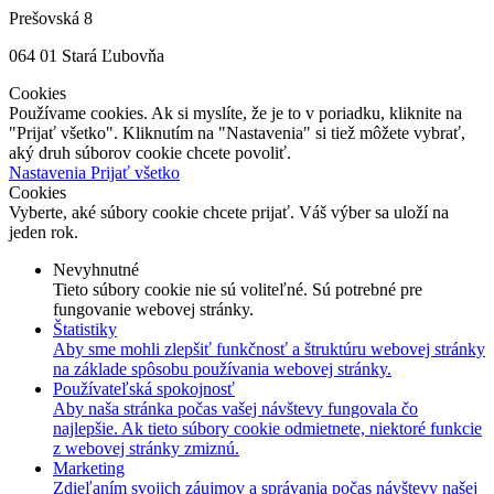
Prešovská 8
064 01 Stará Ľubovňa
Cookies
Používame cookies. Ak si myslíte, že je to v poriadku, kliknite na
"Prijať všetko". Kliknutím na "Nastavenia" si tiež môžete vybrať,
aký druh súborov cookie chcete povoliť.
Nastavenia
Prijať všetko
Cookies
Vyberte, aké súbory cookie chcete prijať. Váš výber sa uloží na
jeden rok.
Nevyhnutné
Tieto súbory cookie nie sú voliteľné. Sú potrebné pre
fungovanie webovej stránky.
Štatistiky
Aby sme mohli zlepšiť funkčnosť a štruktúru webovej stránky
na základe spôsobu používania webovej stránky.
Používateľská spokojnosť
Aby naša stránka počas vašej návštevy fungovala čo
najlepšie. Ak tieto súbory cookie odmietnete, niektoré funkcie
z webovej stránky zmiznú.
Marketing
Zdieľaním svojich záujmov a správania počas návštevy našej