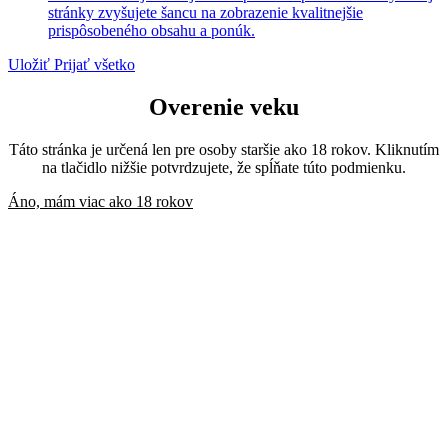
stránky zvyšujete šancu na zobrazenie kvalitnejšie
prispôsobeného obsahu a ponúk.
Uložiť
Prijať všetko
Overenie veku
Táto stránka je určená len pre osoby staršie ako 18 rokov. Kliknutím
na tlačidlo nižšie potvrdzujete, že spĺňate túto podmienku.
Áno, mám viac ako 18 rokov