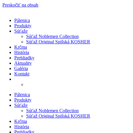
Preskočiť na obsah
Pálenica
Produkty
Súťaže
Súťaž Noblemen Collection
Súťaž Original Spišská KOSHER
Krčma
História
Prehliadky
Aktuality
Galéria
Kontakt
Pálenica
Produkty
Súťaže
Súťaž Noblemen Collection
Súťaž Original Spišská KOSHER
Krčma
História
Prehliadky