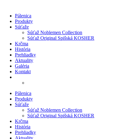
Preskočiť
na
Pálenica
obsah
Produkty
Súťaže
Súťaž Noblemen Collection
Súťaž Original Spišská KOSHER
Krčma
História
Prehliadky
Aktuality
Galéria
Kontakt
Pálenica
Produkty
Súťaže
Súťaž Noblemen Collection
Súťaž Original Spišská KOSHER
Krčma
História
Prehliadky
Aktuality
Nevyhnutné