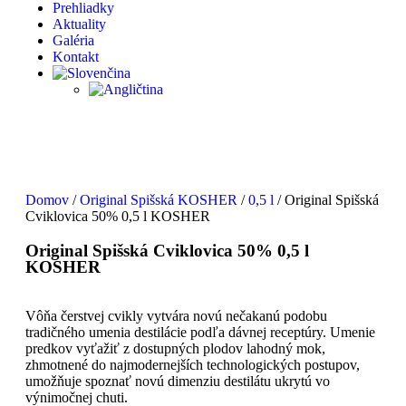
Prehliadky
Aktuality
Galéria
Kontakt
Domov
/
Original Spišská KOSHER
/
0,5 l
/ Original Spišská
Cviklovica 50% 0,5 l KOSHER
Original Spišská Cviklovica 50% 0,5 l
KOSHER
Vôňa čerstvej cvikly vytvára novú nečakanú podobu
tradičného umenia destilácie podľa dávnej receptúry. Umenie
predkov vyťažiť z dostupných plodov lahodný mok,
zhmotnené do najmodernejších technologických postupov,
umožňuje spoznať novú dimenziu destilátu ukrytú vo
výnimočnej chuti.